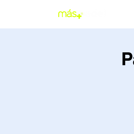
RESERV
P