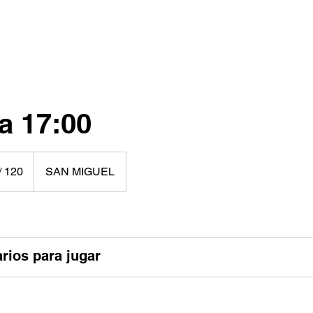
AS
EVENTOS
TIENDA
MÁS PUNTOS
a 17:00
/ 120
SAN MIGUEL
nos
rios para jugar