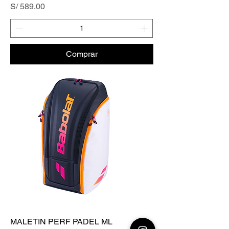
Precio
S/ 589.00
Comprar
MALETIN PERF PADEL ML