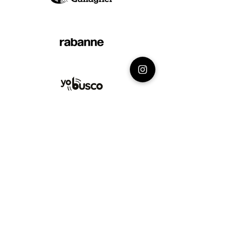
Razón Social: Más Padel E.I.R.L.
RUC:
20612909211