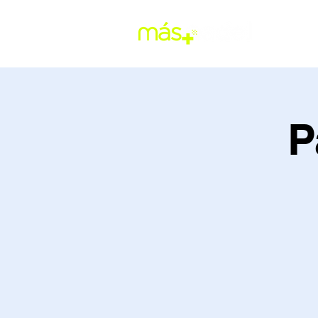
RESERV
P