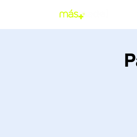
RESERV
P