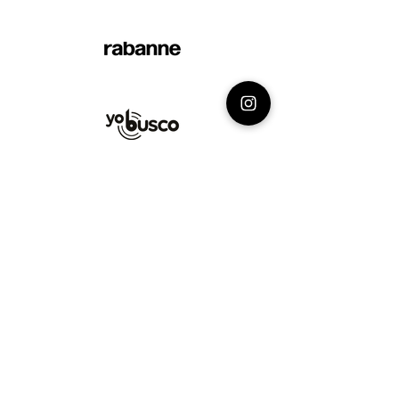
Razón Social: Más Padel E.I.R.L.
RUC:
20612909211