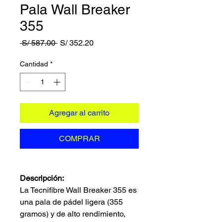
Pala Wall Breaker
355
Precio
Precio
 S/ 587.00 
S/ 352.20
de
oferta
Cantidad
*
Agregar al carrito
COMPRAR
Descripción:
La Tecnifibre Wall Breaker 355 es
una pala de pádel ligera (355
gramos) y de alto rendimiento,