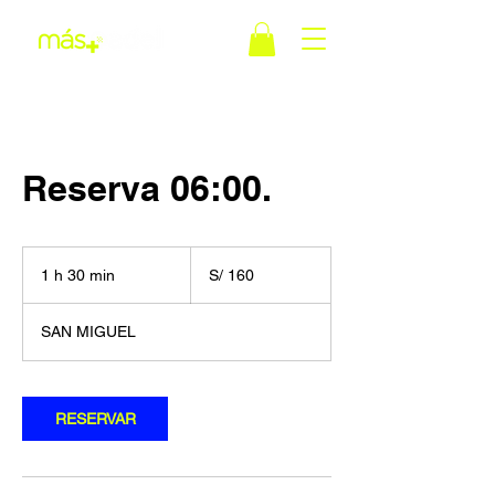
Reserva 06:00.
160
soles
1 h 30 min
1
S/ 160
peruanos
3
SAN MIGUEL
0
m
i
RESERVAR
n