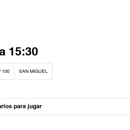
AS
EVENTOS
TIENDA
MÁS PUNTOS
a 15:30
/ 100
SAN MIGUEL
nos
rios para jugar