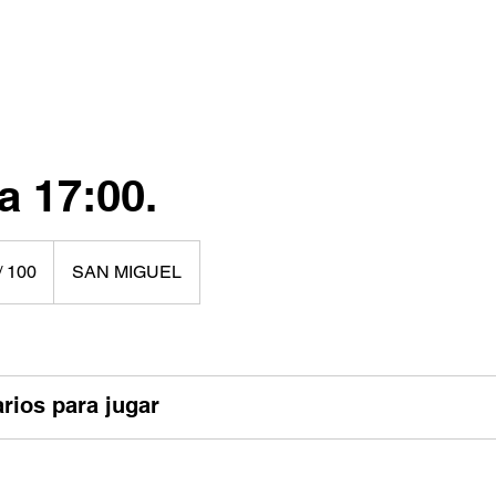
AS
EVENTOS
TIENDA
MÁS PUNTOS
a 17:00.
/ 100
SAN MIGUEL
nos
rios para jugar